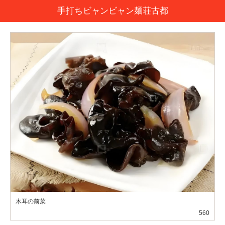
手打ちビャンビャン麺荘古都
木耳の前菜
560