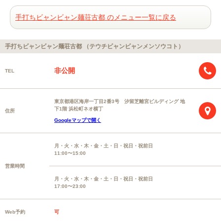
手打ちビャンビャン麺荘古都 のメニュー一覧に戻る
手打ちビャンビャン麺荘古都 （テウチビャンビャンメンソウコト）
非公開
TEL
東京都港区海岸一丁目2番3号 汐留芝離宮ビルディング 地
下1階 浜松町ネオ横丁
住所
Googleマップで開く
月・火・水・木・金・土・日・祝日・祝前日
11:00〜15:00
営業時間
月・火・水・木・金・土・日・祝日・祝前日
17:00〜23:00
Web予約
可