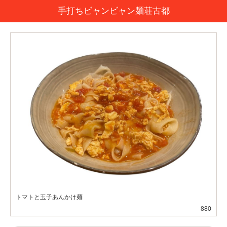
手打ちビャンビャン麺荘古都
トマトと玉子あんかけ麺
880