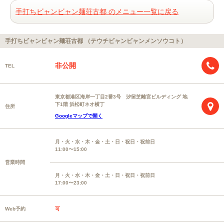
手打ちビャンビャン麺荘古都 のメニュー一覧に戻る
手打ちビャンビャン麺荘古都 （テウチビャンビャンメンソウコト）
非公開
TEL
東京都港区海岸一丁目2番3号 汐留芝離宮ビルディング 地
下1階 浜松町ネオ横丁
住所
Googleマップで開く
月・火・水・木・金・土・日・祝日・祝前日
11:00〜15:00
営業時間
月・火・水・木・金・土・日・祝日・祝前日
17:00〜23:00
Web予約
可