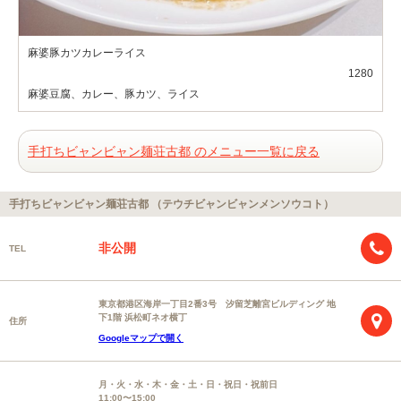
麻婆豚カツカレーライス
1280
麻婆豆腐、カレー、豚カツ、ライス
手打ちビャンビャン麺荘古都 のメニュー一覧に戻る
手打ちビャンビャン麺荘古都 （テウチビャンビャンメンソウコト）
非公開
TEL
東京都港区海岸一丁目2番3号 汐留芝離宮ビルディング 地
下1階 浜松町ネオ横丁
住所
Googleマップで開く
月・火・水・木・金・土・日・祝日・祝前日
11:00〜15:00