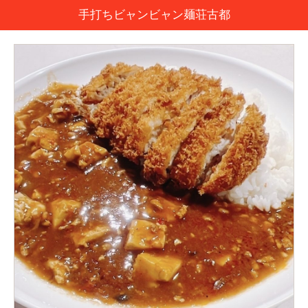
手打ちビャンビャン麺荘古都