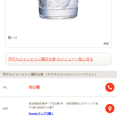
酎ハイ
480
手打ちビャンビャン麺荘古都 のメニュー一覧に戻る
手打ちビャンビャン麺荘古都 （テウチビャンビャンメンソウコト）
非公開
TEL
東京都港区海岸一丁目2番3号 汐留芝離宮ビルディング 地
下1階 浜松町ネオ横丁
住所
Googleマップで開く