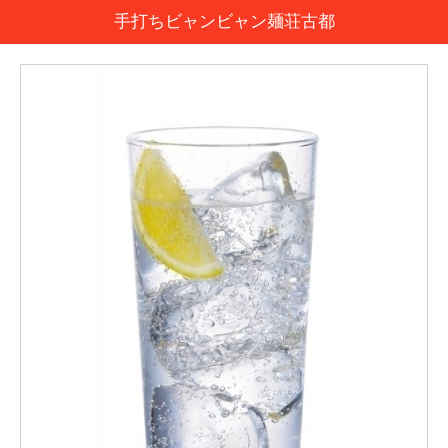
手打ちビャンビャン麺荘古都