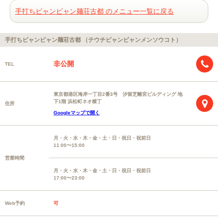
手打ちビャンビャン麺荘古都 のメニュー一覧に戻る
手打ちビャンビャン麺荘古都 （テウチビャンビャンメンソウコト）
非公開
TEL
東京都港区海岸一丁目2番3号 汐留芝離宮ビルディング 地
下1階 浜松町ネオ横丁
住所
Googleマップで開く
月・火・水・木・金・土・日・祝日・祝前日
11:00〜15:00
営業時間
月・火・水・木・金・土・日・祝日・祝前日
17:00〜23:00
Web予約
可